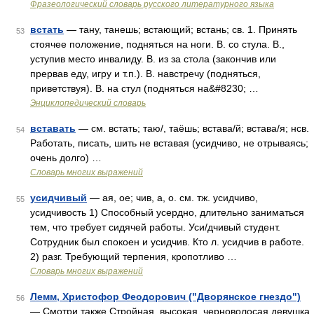
Фразеологический словарь русского литературного языка
встать
— тану, танешь; встающий; встань; св. 1. Принять
53
стоячее положение, подняться на ноги. В. со стула. В.,
уступив место инвалиду. В. из за стола (закончив или
прервав еду, игру и т.п.). В. навстречу (подняться,
приветствуя). В. на стул (подняться на&#8230; …
Энциклопедический словарь
вставать
— см. встать; таю/, таёшь; встава/й; встава/я; нсв.
54
Работать, писать, шить не вставая (усидчиво, не отрываясь;
очень долго) …
Словарь многих выражений
усидчивый
— ая, ое; чив, а, о. см. тж. усидчиво,
55
усидчивость 1) Способный усердно, длительно заниматься
тем, что требует сидячей работы. Уси/дчивый студент.
Сотрудник был спокоен и усидчив. Кто л. усидчив в работе.
2) разг. Требующий терпения, кропотливо …
Словарь многих выражений
Лемм, Христофор Феодорович ("Дворянское гнездо")
56
— Смотри также Стройная, высокая, черноволосая девушка