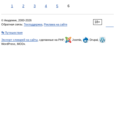
1
2
3
4
5
6
© Академик, 2000-2026
18+
Обратная связь:
Техподдержка
,
Реклама на сайте
👣 Путешествия
Экспорт словарей на сайты
, сделанные на PHP,
Joomla,
Drupal,
WordPress, MODx.