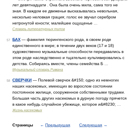
лет девятнадцати . Она была очень мила, сама того не
зная. В каждом ее движеньи высказывалась невольная,
несколько неловкая грация; голос ее звучал серебром
нетронутой юности; малейшее ощущенье …
Словарь литературных типов
БАХ
— фамилия тюрингенского рода, в своем роде
57
единственного в мире; в течении двух веков (17 и 18)
художественно музыкальные способности передавались в
этом роде наследственно и тщательно культивировались с
детства. Собираясь вместе, члены семейства Б …
Музыкальный словарь Римана
СВЕРЧКИ
— Полевой сверчок &#150; одно из немногих
58
наших насекомых, имеющих во взрослом состоянии
постоянное жилище, сооруженное собственными трудами.
Большая часть других насекомых в дурную погоду прячется
в какое нибудь случайное убежище, которое и&#8230; …
Жизнь насекомых
Страницы
←
Предыдущая
Следующая
→