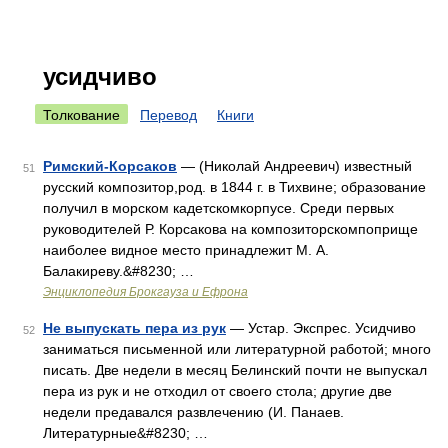
усидчиво
Толкование
Перевод
Книги
Римский-Корсаков
— (Николай Андреевич) известный
51
русский композитор,род. в 1844 г. в Тихвине; образование
получил в морском кадетскомкорпусе. Среди первых
руководителей Р. Корсакова на композиторскомпоприще
наиболее видное место принадлежит М. А.
Балакиреву.&#8230; …
Энциклопедия Брокгауза и Ефрона
Не выпускать пера из рук
— Устар. Экспрес. Усидчиво
52
заниматься письменной или литературной работой; много
писать. Две недели в месяц Белинский почти не выпускал
пера из рук и не отходил от своего стола; другие две
недели предавался развлечению (И. Панаев.
Литературные&#8230; …